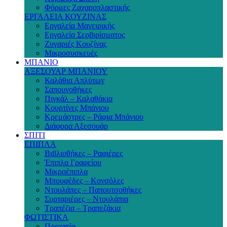
Φόρμες Ζαχαροπλαστικής
ΕΡΓΑΛΕΙΑ ΚΟΥΖΙΝΑΣ
Εργαλεία Μαγειρικής
Εργαλεία Σερβιρίσματος
Ζυγαριές Κουζίνας
Μικροσυσκευές
ΜΠΑΝΙΟ
ΑΞΕΣΟΥΑΡ ΜΠΑΝΙΟΥ
Καλάθια Απλύτων
Σαπουνοθήκες
Πιγκάλ – Καλαθάκια
Κουρτίνες Μπάνιου
Κρεμάστρες – Ράφια Μπάνιου
Διάφορα Αξεσουάρ
ΣΠΙΤΙ
ΕΠΙΠΛΑ
Βιβλιοθήκες – Ραφιέρες
Έπιπλα Γραφείου
Μικροέπιπλα
Μπουφέδες – Κονσόλες
Ντουλάπες – Παπουτσοθήκες
Συρταριέρες – Ντουλάπια
Τραπέζια – Τραπεζάκια
ΦΩΤΙΣΤΙΚΑ
Πορτατίφ