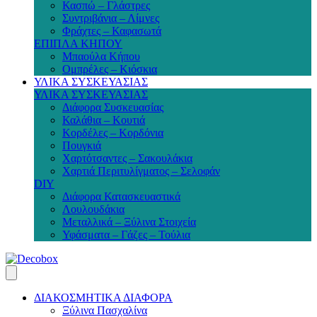
Κασπώ – Γλάστρες
Συντριβάνια – Λίμνες
Φράχτες – Καφασωτά
ΕΠΙΠΛΑ ΚΗΠΟΥ
Μπαούλα Κήπου
Ομπρέλες – Κιόσκια
ΥΛΙΚΑ ΣΥΣΚΕΥΑΣΙΑΣ
ΥΛΙΚΑ ΣΥΣΚΕΥΑΣΙΑΣ
Διάφορα Συσκευασίας
Καλάθια – Κουτιά
Κορδέλες – Κορδόνια
Πουγκιά
Χαρτότσαντες – Σακουλάκια
Χαρτιά Περιτυλίγματος – Σελοφάν
DIY
Διάφορα Κατασκευαστικά
Λουλουδάκια
Μεταλλικά – Ξύλινα Στοιχεία
Υφάσματα – Γάζες – Τούλια
ΔΙΑΚΟΣΜΗΤΙΚΑ ΔΙΑΦΟΡΑ
Ξύλινα Πασχαλίνα