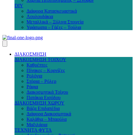
Χαρτιά Περιτυλίγματος – Σελοφάν
DIY
Διάφορα Κατασκευαστικά
Λουλουδάκια
Μεταλλικά – Ξύλινα Στοιχεία
Υφάσματα – Γάζες – Τούλια
ΔΙΑΚΟΣΜΗΣΗ
ΔΙΑΚΟΣΜΗΣΗ ΤΟΙΧΟΥ
Καθρέπτες
Πίνακες – Κορνίζες
Ρολόγια
Στόρια – Ρόλερ
Ράφια
Διακοσμητικά Τοίχου
Πατάκια Εισόδου
ΔΙΑΚΟΣΜΗΣΗ ΧΩΡΟΥ
Βάζα Επιδαπέδια
Διάφορα Διακοσμητικά
Καλάθια – Μπαούλα
Μαξιλάρια
ΤΕΧΝΗΤΑ ΦΥΤΑ