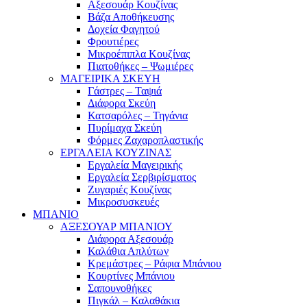
Αξεσουάρ Κουζίνας
Βάζα Αποθήκευσης
Δοχεία Φαγητού
Φρουτιέρες
Μικροέπιπλα Κουζίνας
Πιατοθήκες – Ψωμιέρες
ΜΑΓΕΙΡΙΚΑ ΣΚΕΥΗ
Γάστρες – Ταψιά
Διάφορα Σκεύη
Κατσαρόλες – Τηγάνια
Πυρίμαχα Σκεύη
Φόρμες Ζαχαροπλαστικής
ΕΡΓΑΛΕΙΑ ΚΟΥΖΙΝΑΣ
Εργαλεία Μαγειρικής
Εργαλεία Σερβιρίσματος
Ζυγαριές Κουζίνας
Μικροσυσκευές
ΜΠΑΝΙΟ
ΑΞΕΣΟΥΑΡ ΜΠΑΝΙΟΥ
Διάφορα Αξεσουάρ
Καλάθια Απλύτων
Κρεμάστρες – Ράφια Μπάνιου
Κουρτίνες Μπάνιου
Σαπουνοθήκες
Πιγκάλ – Καλαθάκια