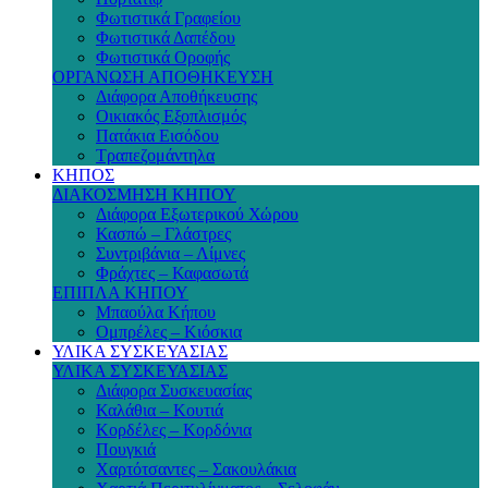
Φωτιστικά Γραφείου
Φωτιστικά Δαπέδου
Φωτιστικά Οροφής
ΟΡΓΑΝΩΣΗ ΑΠΟΘΗΚΕΥΣΗ
Διάφορα Αποθήκευσης
Οικιακός Εξοπλισμός
Πατάκια Εισόδου
Τραπεζομάντηλα
ΚΗΠΟΣ
ΔΙΑΚΟΣΜΗΣΗ ΚΗΠΟΥ
Διάφορα Εξωτερικού Χώρου
Κασπώ – Γλάστρες
Συντριβάνια – Λίμνες
Φράχτες – Καφασωτά
ΕΠΙΠΛΑ ΚΗΠΟΥ
Μπαούλα Κήπου
Ομπρέλες – Κιόσκια
ΥΛΙΚΑ ΣΥΣΚΕΥΑΣΙΑΣ
ΥΛΙΚΑ ΣΥΣΚΕΥΑΣΙΑΣ
Διάφορα Συσκευασίας
Καλάθια – Κουτιά
Κορδέλες – Κορδόνια
Πουγκιά
Χαρτότσαντες – Σακουλάκια