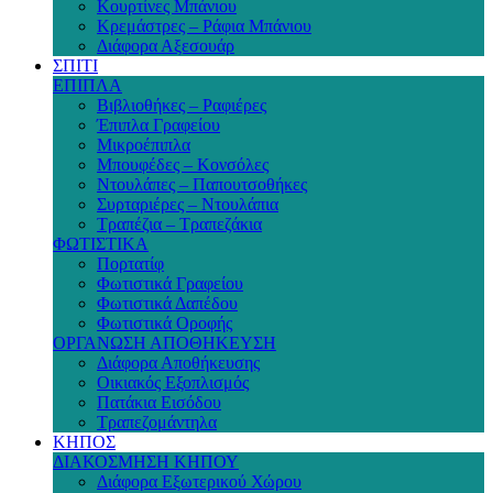
Κουρτίνες Μπάνιου
Κρεμάστρες – Ράφια Μπάνιου
Διάφορα Αξεσουάρ
ΣΠΙΤΙ
ΕΠΙΠΛΑ
Βιβλιοθήκες – Ραφιέρες
Έπιπλα Γραφείου
Μικροέπιπλα
Μπουφέδες – Κονσόλες
Ντουλάπες – Παπουτσοθήκες
Συρταριέρες – Ντουλάπια
Τραπέζια – Τραπεζάκια
ΦΩΤΙΣΤΙΚΑ
Πορτατίφ
Φωτιστικά Γραφείου
Φωτιστικά Δαπέδου
Φωτιστικά Οροφής
ΟΡΓΑΝΩΣΗ ΑΠΟΘΗΚΕΥΣΗ
Διάφορα Αποθήκευσης
Οικιακός Εξοπλισμός
Πατάκια Εισόδου
Τραπεζομάντηλα
ΚΗΠΟΣ
ΔΙΑΚΟΣΜΗΣΗ ΚΗΠΟΥ
Διάφορα Εξωτερικού Χώρου