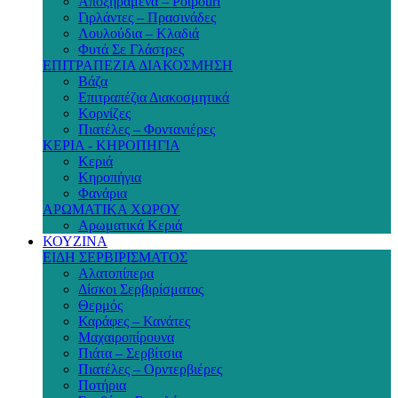
Αποξηραμένα – Potpouri
Γιρλάντες – Πρασινάδες
Λουλούδια – Κλαδιά
Φυτά Σε Γλάστρες
ΕΠΙΤΡΑΠΕΖΙΑ ΔΙΑΚΟΣΜΗΣΗ
Βάζα
Επιτραπέζια Διακοσμητικά
Κορνίζες
Πιατέλες – Φοντανιέρες
ΚΕΡΙΑ - ΚΗΡΟΠΗΓΙΑ
Κεριά
Κηροπήγια
Φανάρια
ΑΡΩΜΑΤΙΚΑ ΧΩΡΟΥ
Αρωματικά Κεριά
ΚΟΥΖΙΝΑ
ΕΙΔΗ ΣΕΡΒΙΡΙΣΜΑΤΟΣ
Αλατοπίπερα
Δίσκοι Σερβιρίσματος
Θερμός
Καράφες – Κανάτες
Μαχαιροπίρουνα
Πιάτα – Σερβίτσια
Πιατέλες – Ορντερβιέρες
Ποτήρια