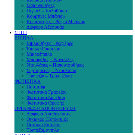
Σαπουνοθήκες
Πιγκάλ – Καλαθάκια
Κουρτίνες Μπάνιου
Κρεμάστρες – Ράφια Μπάνιου
Διάφορα Αξεσουάρ
ΣΠΙΤΙ
ΕΠΙΠΛΑ
Βιβλιοθήκες – Ραφιέρες
Έπιπλα Γραφείου
Μικροέπιπλα
Μπουφέδες – Κονσόλες
Ντουλάπες – Παπουτσοθήκες
Συρταριέρες – Ντουλάπια
Τραπέζια – Τραπεζάκια
ΦΩΤΙΣΤΙΚΑ
Πορτατίφ
Φωτιστικά Γραφείου
Φωτιστικά Δαπέδου
Φωτιστικά Οροφής
ΟΡΓΑΝΩΣΗ ΑΠΟΘΗΚΕΥΣΗ
Διάφορα Αποθήκευσης
Οικιακός Εξοπλισμός
Πατάκια Εισόδου
Τραπεζομάντηλα