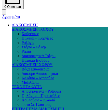
0
Open cart
Αγαπημένα
ΔΙΑΚΟΣΜΗΣΗ
ΔΙΑΚΟΣΜΗΣΗ ΤΟΙΧΟΥ
Καθρέπτες
Πίνακες – Κορνίζες
Ρολόγια
Στόρια – Ρόλερ
Ράφια
Διακοσμητικά Τοίχου
Πατάκια Εισόδου
ΔΙΑΚΟΣΜΗΣΗ ΧΩΡΟΥ
Βάζα Επιδαπέδια
Διάφορα Διακοσμητικά
Καλάθια – Μπαούλα
Μαξιλάρια
ΤΕΧΝΗΤΑ ΦΥΤΑ
Αποξηραμένα – Potpouri
Γιρλάντες – Πρασινάδες
Λουλούδια – Κλαδιά
Φυτά Σε Γλάστρες
ΕΠΙΤΡΑΠΕΖΙΑ ΔΙΑΚΟΣΜΗΣΗ