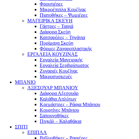
Φρουτιέρες
Μικροέπιπλα Κουζίνας
Πιατοθήκες – Ψωμιέρες
ΜΑΓΕΙΡΙΚΑ ΣΚΕΥΗ
Γάστρες – Ταψιά
Διάφορα Σκεύη
Κατσαρόλες – Τηγάνια
Πυρίμαχα Σκεύη
Φόρμες Ζαχαροπλαστικής
ΕΡΓΑΛΕΙΑ ΚΟΥΖΙΝΑΣ
Εργαλεία Μαγειρικής
Εργαλεία Σερβιρίσματος
Ζυγαριές Κουζίνας
Μικροσυσκευές
ΜΠΑΝΙΟ
ΑΞΕΣΟΥΑΡ ΜΠΑΝΙΟΥ
Διάφορα Αξεσουάρ
Καλάθια Απλύτων
Κρεμάστρες – Ράφια Μπάνιου
Κουρτίνες Μπάνιου
Σαπουνοθήκες
Πιγκάλ – Καλαθάκια
ΣΠΙΤΙ
ΕΠΙΠΛΑ
Βιβλιοθήκες – Ραφιέρες