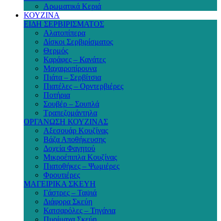
Αρωματικά Κεριά
ΚΟΥΖΙΝΑ
ΕΙΔΗ ΣΕΡΒΙΡΙΣΜΑΤΟΣ
Αλατοπίπερα
Δίσκοι Σερβιρίσματος
Θερμός
Καράφες – Κανάτες
Μαχαιροπίρουνα
Πιάτα – Σερβίτσια
Πιατέλες – Ορντερβιέρες
Ποτήρια
Σουβέρ – Σουπλά
Τραπεζομάντηλα
ΟΡΓΑΝΩΣΗ ΚΟΥΖΙΝΑΣ
Αξεσουάρ Κουζίνας
Βάζα Αποθήκευσης
Δοχεία Φαγητού
Μικροέπιπλα Κουζίνας
Πιατοθήκες – Ψωμιέρες
Φρουτιέρες
ΜΑΓΕΙΡΙΚΑ ΣΚΕΥΗ
Γάστρες – Ταψιά
Διάφορα Σκεύη
Κατσαρόλες – Τηγάνια
Πυρίμαχα Σκεύη