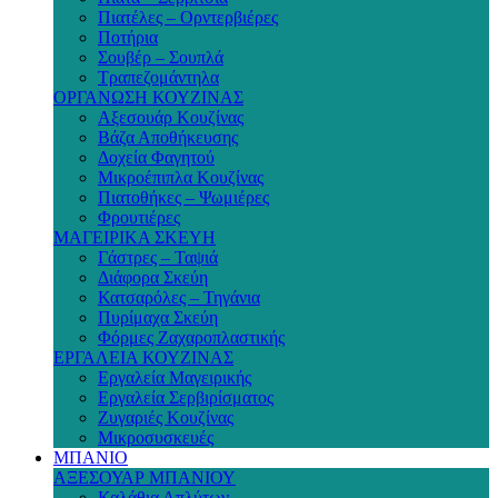
Πιατέλες – Ορντερβιέρες
Ποτήρια
Σουβέρ – Σουπλά
Τραπεζομάντηλα
ΟΡΓΑΝΩΣΗ ΚΟΥΖΙΝΑΣ
Αξεσουάρ Κουζίνας
Βάζα Αποθήκευσης
Δοχεία Φαγητού
Μικροέπιπλα Κουζίνας
Πιατοθήκες – Ψωμιέρες
Φρουτιέρες
ΜΑΓΕΙΡΙΚΑ ΣΚΕΥΗ
Γάστρες – Ταψιά
Διάφορα Σκεύη
Κατσαρόλες – Τηγάνια
Πυρίμαχα Σκεύη
Φόρμες Ζαχαροπλαστικής
ΕΡΓΑΛΕΙΑ ΚΟΥΖΙΝΑΣ
Εργαλεία Μαγειρικής
Εργαλεία Σερβιρίσματος
Ζυγαριές Κουζίνας
Μικροσυσκευές
ΜΠΑΝΙΟ
ΑΞΕΣΟΥΑΡ ΜΠΑΝΙΟΥ
Καλάθια Απλύτων