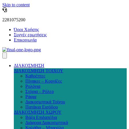
Skip to content
2281075200
Όροι Χρήσης
Συχνές ερωτήσεις
Επικοινωνία
ΔΙΑΚΟΣΜΗΣΗ
ΔΙΑΚΟΣΜΗΣΗ ΤΟΙΧΟΥ
Καθρέπτες
Πίνακες – Κορνίζες
Ρολόγια
Στόρια – Ρόλερ
Ράφια
Διακοσμητικά Τοίχου
Πατάκια Εισόδου
ΔΙΑΚΟΣΜΗΣΗ ΧΩΡΟΥ
Βάζα Επιδαπέδια
Διάφορα Διακοσμητικά
Καλάθια – Μπαούλα