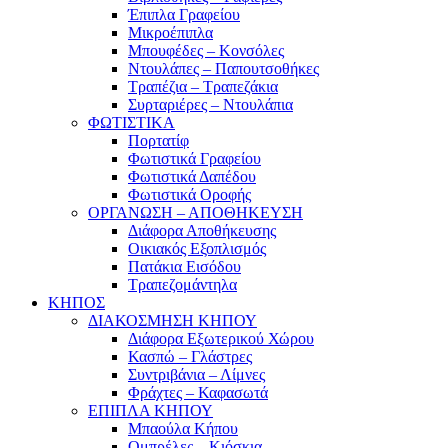
Έπιπλα Γραφείου
Μικροέπιπλα
Μπουφέδες – Κονσόλες
Ντουλάπες – Παπουτσοθήκες
Τραπέζια – Τραπεζάκια
Συρταριέρες – Ντουλάπια
ΦΩΤΙΣΤΙΚΑ
Πορτατίφ
Φωτιστικά Γραφείου
Φωτιστικά Δαπέδου
Φωτιστικά Οροφής
ΟΡΓΑΝΩΣΗ – ΑΠΟΘΗΚΕΥΣΗ
Διάφορα Αποθήκευσης
Οικιακός Εξοπλισμός
Πατάκια Εισόδου
Τραπεζομάντηλα
ΚΗΠΟΣ
ΔΙΑΚΟΣΜΗΣΗ ΚΗΠΟΥ
Διάφορα Εξωτερικού Χώρου
Κασπώ – Γλάστρες
Συντριβάνια – Λίμνες
Φράχτες – Καφασωτά
ΕΠΙΠΛΑ ΚΗΠΟΥ
Μπαούλα Κήπου
Ομπρέλες – Κιόσκια