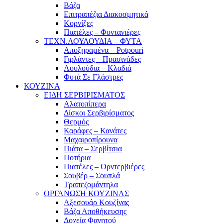
Βάζα
Επιτραπέζια Διακοσμητικά
Κορνίζες
Πιατέλες – Φοντανιέρες
ΤΕΧΝ.ΛΟΥΛΟΥΔΙΑ – ΦΥΤΑ
Αποξηραμένα – Potpouri
Γιρλάντες – Πρασινάδες
Λουλούδια – Κλαδιά
Φυτά Σε Γλάστρες
ΚΟΥΖΙΝΑ
ΕΙΔΗ ΣΕΡΒΙΡΙΣΜΑΤΟΣ
Αλατοπίπερα
Δίσκοι Σερβιρίσματος
Θερμός
Καράφες – Κανάτες
Μαχαιροπίρουνα
Πιάτα – Σερβίτσια
Ποτήρια
Πιατέλες – Ορντερβιέρες
Σουβέρ – Σουπλά
Τραπεζομάντηλα
ΟΡΓΑΝΩΣΗ ΚΟΥΖΙΝΑΣ
Αξεσουάρ Κουζίνας
Βάζα Αποθήκευσης
Δοχεία Φαγητού