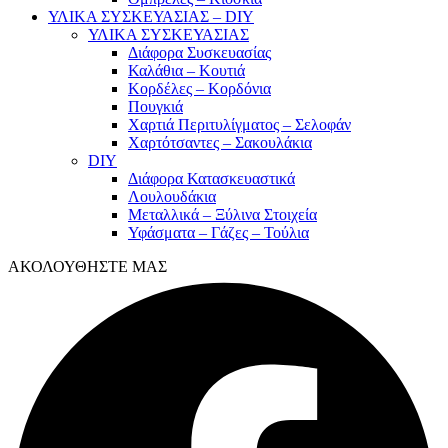
ΥΛΙΚΑ ΣΥΣΚΕΥΑΣΙΑΣ – DIY
ΥΛΙΚΑ ΣΥΣΚΕΥΑΣΙΑΣ
Διάφορα Συσκευασίας
Καλάθια – Κουτιά
Κορδέλες – Κορδόνια
Πουγκιά
Χαρτιά Περιτυλίγματος – Σελοφάν
Χαρτότσαντες – Σακουλάκια
DIY
Διάφορα Κατασκευαστικά
Λουλουδάκια
Μεταλλικά – Ξύλινα Στοιχεία
Υφάσματα – Γάζες – Τούλια
ΑΚΟΛΟΥΘΗΣΤΕ ΜΑΣ