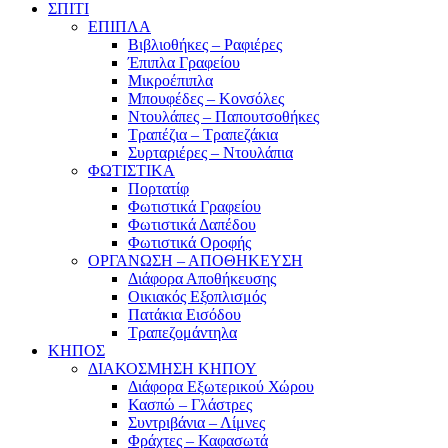
ΣΠΙΤΙ
ΕΠΙΠΛΑ
Βιβλιοθήκες – Ραφιέρες
Έπιπλα Γραφείου
Μικροέπιπλα
Μπουφέδες – Κονσόλες
Ντουλάπες – Παπουτσοθήκες
Τραπέζια – Τραπεζάκια
Συρταριέρες – Ντουλάπια
ΦΩΤΙΣΤΙΚΑ
Πορτατίφ
Φωτιστικά Γραφείου
Φωτιστικά Δαπέδου
Φωτιστικά Οροφής
ΟΡΓΑΝΩΣΗ – ΑΠΟΘΗΚΕΥΣΗ
Διάφορα Αποθήκευσης
Οικιακός Εξοπλισμός
Πατάκια Εισόδου
Τραπεζομάντηλα
ΚΗΠΟΣ
ΔΙΑΚΟΣΜΗΣΗ ΚΗΠΟΥ
Διάφορα Εξωτερικού Χώρου
Κασπώ – Γλάστρες
Συντριβάνια – Λίμνες
Φράχτες – Καφασωτά