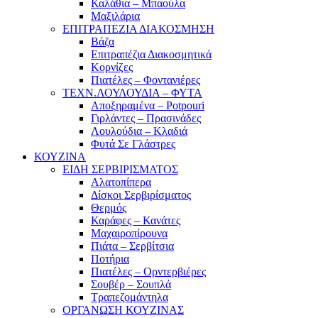
Καλάθια – Μπαούλα
Μαξιλάρια
ΕΠΙΤΡΑΠΕΖΙΑ ΔΙΑΚΟΣΜΗΣΗ
Βάζα
Επιτραπέζια Διακοσμητικά
Κορνίζες
Πιατέλες – Φοντανιέρες
ΤΕΧΝ.ΛΟΥΛΟΥΔΙΑ – ΦΥΤΑ
Αποξηραμένα – Potpouri
Γιρλάντες – Πρασινάδες
Λουλούδια – Κλαδιά
Φυτά Σε Γλάστρες
ΚΟΥΖΙΝΑ
ΕΙΔΗ ΣΕΡΒΙΡΙΣΜΑΤΟΣ
Αλατοπίπερα
Δίσκοι Σερβιρίσματος
Θερμός
Καράφες – Κανάτες
Μαχαιροπίρουνα
Πιάτα – Σερβίτσια
Ποτήρια
Πιατέλες – Ορντερβιέρες
Σουβέρ – Σουπλά
Τραπεζομάντηλα
ΟΡΓΑΝΩΣΗ ΚΟΥΖΙΝΑΣ