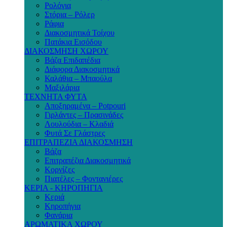
Ρολόγια
Στόρια – Ρόλερ
Ράφια
Διακοσμητικά Τοίχου
Πατάκια Εισόδου
ΔΙΑΚΟΣΜΗΣΗ ΧΩΡΟΥ
Βάζα Επιδαπέδια
Διάφορα Διακοσμητικά
Καλάθια – Μπαούλα
Μαξιλάρια
ΤΕΧΝΗΤΑ ΦΥΤΑ
Αποξηραμένα – Potpouri
Γιρλάντες – Πρασινάδες
Λουλούδια – Κλαδιά
Φυτά Σε Γλάστρες
ΕΠΙΤΡΑΠΕΖΙΑ ΔΙΑΚΟΣΜΗΣΗ
Βάζα
Επιτραπέζια Διακοσμητικά
Κορνίζες
Πιατέλες – Φοντανιέρες
ΚΕΡΙΑ - ΚΗΡΟΠΗΓΙΑ
Κεριά
Κηροπήγια
Φανάρια
ΑΡΩΜΑΤΙΚΑ ΧΩΡΟΥ