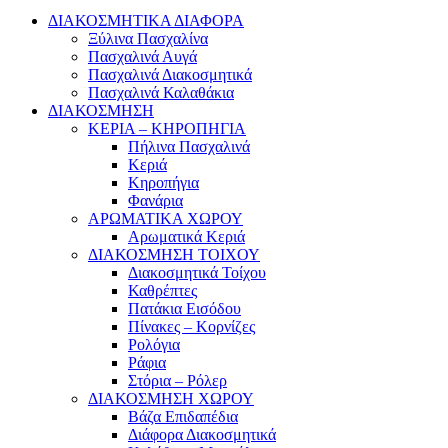
ΔΙΑΚΟΣΜΗΤΙΚΑ ΔΙΑΦΟΡΑ
Ξύλινα Πασχαλίνα
Πασχαλινά Αυγά
Πασχαλινά Διακοσμητικά
Πασχαλινά Καλαθάκια
ΔΙΑΚΟΣΜΗΣΗ
ΚΕΡΙΑ – ΚΗΡΟΠΗΓΙΑ
Πήλινα Πασχαλινά
Κεριά
Κηροπήγια
Φανάρια
ΑΡΩΜΑΤΙΚΑ ΧΩΡΟΥ
Αρωματικά Κεριά
ΔΙΑΚΟΣΜΗΣΗ ΤΟΙΧΟΥ
Διακοσμητικά Τοίχου
Καθρέπτες
Πατάκια Εισόδου
Πίνακες – Κορνίζες
Ρολόγια
Ράφια
Στόρια – Ρόλερ
ΔΙΑΚΟΣΜΗΣΗ ΧΩΡΟΥ
Βάζα Επιδαπέδια
Διάφορα Διακοσμητικά