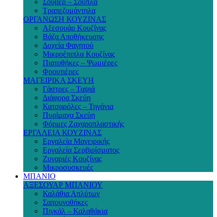
Σουβέρ – Σουπλά
Τραπεζομάντηλα
ΟΡΓΑΝΩΣΗ ΚΟΥΖΙΝΑΣ
Αξεσουάρ Κουζίνας
Βάζα Αποθήκευσης
Δοχεία Φαγητού
Μικροέπιπλα Κουζίνας
Πιατοθήκες – Ψωμιέρες
Φρουτιέρες
ΜΑΓΕΙΡΙΚΑ ΣΚΕΥΗ
Γάστρες – Ταψιά
Διάφορα Σκεύη
Κατσαρόλες – Τηγάνια
Πυρίμαχα Σκεύη
Φόρμες Ζαχαροπλαστικής
ΕΡΓΑΛΕΙΑ ΚΟΥΖΙΝΑΣ
Εργαλεία Μαγειρικής
Εργαλεία Σερβιρίσματος
Ζυγαριές Κουζίνας
Μικροσυσκευές
ΜΠΑΝΙΟ
ΑΞΕΣΟΥΑΡ ΜΠΑΝΙΟΥ
Καλάθια Απλύτων
Σαπουνοθήκες
Πιγκάλ – Καλαθάκια