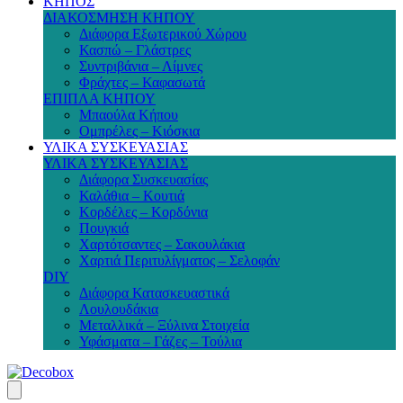
ΚΗΠΟΣ
ΔΙΑΚΟΣΜΗΣΗ ΚΗΠΟΥ
Διάφορα Εξωτερικού Χώρου
Κασπώ – Γλάστρες
Συντριβάνια – Λίμνες
Φράχτες – Καφασωτά
ΕΠΙΠΛΑ ΚΗΠΟΥ
Μπαούλα Κήπου
Ομπρέλες – Κιόσκια
ΥΛΙΚΑ ΣΥΣΚΕΥΑΣΙΑΣ
ΥΛΙΚΑ ΣΥΣΚΕΥΑΣΙΑΣ
Διάφορα Συσκευασίας
Καλάθια – Κουτιά
Κορδέλες – Κορδόνια
Πουγκιά
Χαρτότσαντες – Σακουλάκια
Χαρτιά Περιτυλίγματος – Σελοφάν
DIY
Διάφορα Κατασκευαστικά
Λουλουδάκια
Μεταλλικά – Ξύλινα Στοιχεία
Υφάσματα – Γάζες – Τούλια