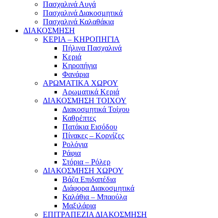
Πασχαλινά Αυγά
Πασχαλινά Διακοσμητικά
Πασχαλινά Καλαθάκια
ΔΙΑΚΟΣΜΗΣΗ
ΚΕΡΙΑ – ΚΗΡΟΠΗΓΙΑ
Πήλινα Πασχαλινά
Κεριά
Κηροπήγια
Φανάρια
ΑΡΩΜΑΤΙΚΑ ΧΩΡΟΥ
Αρωματικά Κεριά
ΔΙΑΚΟΣΜΗΣΗ ΤΟΙΧΟΥ
Διακοσμητικά Τοίχου
Καθρέπτες
Πατάκια Εισόδου
Πίνακες – Κορνίζες
Ρολόγια
Ράφια
Στόρια – Ρόλερ
ΔΙΑΚΟΣΜΗΣΗ ΧΩΡΟΥ
Βάζα Επιδαπέδια
Διάφορα Διακοσμητικά
Καλάθια – Μπαούλα
Μαξιλάρια
ΕΠΙΤΡΑΠΕΖΙΑ ΔΙΑΚΟΣΜΗΣΗ