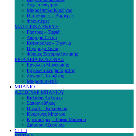
Δοχεία Φαγητού
Μικροέπιπλα Κουζίνας
Πιατοθήκες – Ψωμιέρες
Φρουτιέρες
ΜΑΓΕΙΡΙΚΑ ΣΚΕΥΗ
Γάστρες – Ταψιά
Διάφορα Σκεύη
Κατσαρόλες – Τηγάνια
Πυρίμαχα Σκεύη
Φόρμες Ζαχαροπλαστικής
ΕΡΓΑΛΕΙΑ ΚΟΥΖΙΝΑΣ
Εργαλεία Μαγειρικής
Εργαλεία Σερβιρίσματος
Ζυγαριές Κουζίνας
Μικροσυσκευές
ΜΠΑΝΙΟ
ΑΞΕΣΟΥΑΡ ΜΠΑΝΙΟΥ
Καλάθια Απλύτων
Σαπουνοθήκες
Πιγκάλ – Καλαθάκια
Κουρτίνες Μπάνιου
Κρεμάστρες – Ράφια Μπάνιου
Διάφορα Αξεσουάρ
ΣΠΙΤΙ
ΕΠΙΠΛΑ