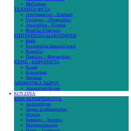
Μαξιλάρια
ΤΕΧΝΗΤΑ ΦΥΤΑ
Αποξηραμένα – Potpouri
Γιρλάντες – Πρασινάδες
Λουλούδια – Κλαδιά
Φυτά Σε Γλάστρες
ΕΠΙΤΡΑΠΕΖΙΑ ΔΙΑΚΟΣΜΗΣΗ
Βάζα
Επιτραπέζια Διακοσμητικά
Κορνίζες
Πιατέλες – Φοντανιέρες
ΚΕΡΙΑ - ΚΗΡΟΠΗΓΙΑ
Κεριά
Κηροπήγια
Φανάρια
ΑΡΩΜΑΤΙΚΑ ΧΩΡΟΥ
Αρωματικά Κεριά
ΚΟΥΖΙΝΑ
ΕΙΔΗ ΣΕΡΒΙΡΙΣΜΑΤΟΣ
Αλατοπίπερα
Δίσκοι Σερβιρίσματος
Θερμός
Καράφες – Κανάτες
Μαχαιροπίρουνα
Πιάτα – Σερβίτσια