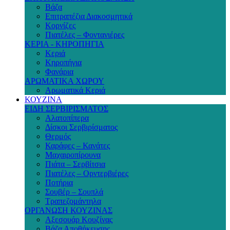
Βάζα
Επιτραπέζια Διακοσμητικά
Κορνίζες
Πιατέλες – Φοντανιέρες
ΚΕΡΙΑ - ΚΗΡΟΠΗΓΙΑ
Κεριά
Κηροπήγια
Φανάρια
ΑΡΩΜΑΤΙΚΑ ΧΩΡΟΥ
Αρωματικά Κεριά
ΚΟΥΖΙΝΑ
ΕΙΔΗ ΣΕΡΒΙΡΙΣΜΑΤΟΣ
Αλατοπίπερα
Δίσκοι Σερβιρίσματος
Θερμός
Καράφες – Κανάτες
Μαχαιροπίρουνα
Πιάτα – Σερβίτσια
Πιατέλες – Ορντερβιέρες
Ποτήρια
Σουβέρ – Σουπλά
Τραπεζομάντηλα
ΟΡΓΑΝΩΣΗ ΚΟΥΖΙΝΑΣ
Αξεσουάρ Κουζίνας
Βάζα Αποθήκευσης